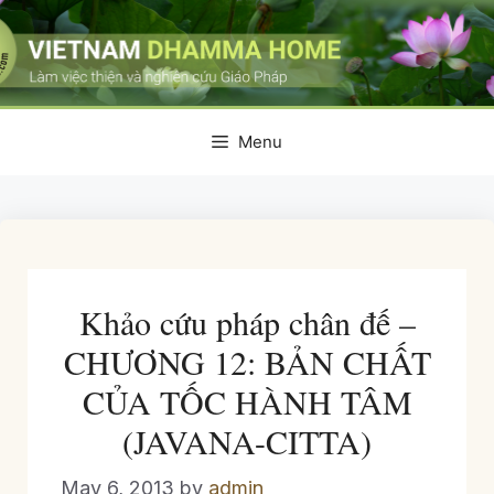
Skip
to
content
Menu
Khảo cứu pháp chân đế –
CHƯƠNG 12: BẢN CHẤT
CỦA TỐC HÀNH TÂM
(JAVANA-CITTA)
May 6, 2013
by
admin