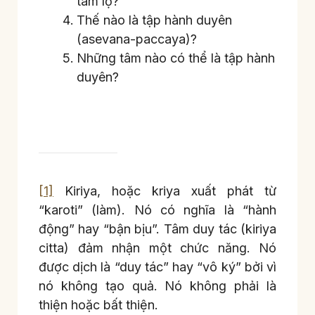
tâm lộ?
Thế nào là tập hành duyên
(asevana-paccaya)?
Những tâm nào có thể là tập hành
duyên?
[1]
Kiriya, hoặc kriya xuất phát từ
“karoti” (làm). Nó có nghĩa là “hành
động” hay “bận bịu”. Tâm duy tác (kiriya
citta) đảm nhận một chức năng. Nó
được dịch là “duy tác” hay “vô ký” bởi vì
nó không tạo quả. Nó không phải là
thiện hoặc bất thiện.