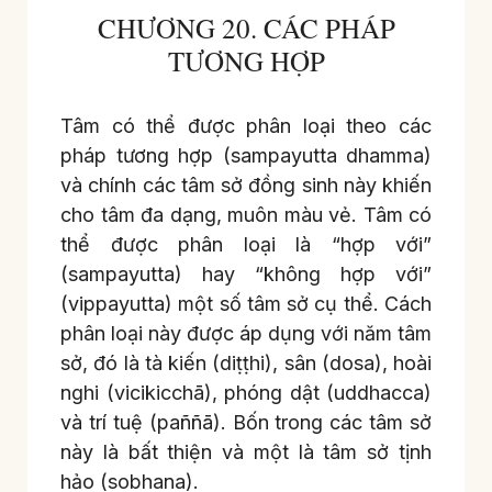
CHƯƠNG 20. CÁC PHÁP
TƯƠNG HỢP
Tâm có thể được phân loại theo các
pháp tương hợp (sampayutta dhamma)
và chính các tâm sở đồng sinh này khiến
cho tâm đa dạng, muôn màu vẻ. Tâm có
thể được phân loại là “hợp với”
(sampayutta) hay “không hợp với”
(vippayutta) một số tâm sở cụ thể. Cách
phân loại này được áp dụng với năm tâm
sở, đó là tà kiến (diṭṭhi), sân (dosa), hoài
nghi (vicikicchā), phóng dật (uddhacca)
và trí tuệ (paññā). Bốn trong các tâm sở
này là bất thiện và một là tâm sở tịnh
hảo (sobhana).