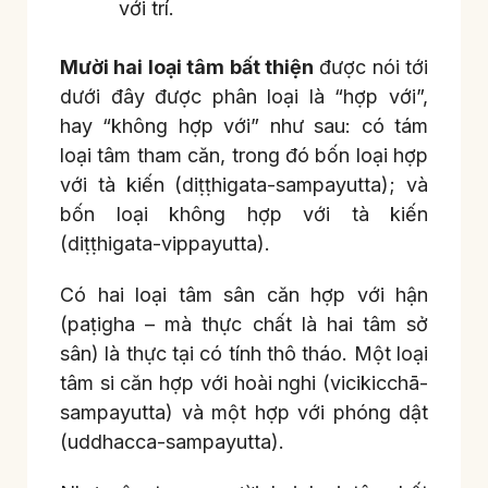
với trí.
Mười hai loại tâm bất thiện
được nói tới
dưới đây được phân loại là “hợp với”,
hay “không hợp với” như sau: có tám
loại tâm tham căn, trong đó bốn loại hợp
với tà kiến (diṭṭhigata-sampayutta); và
bốn loại không hợp với tà kiến
(diṭṭhigata-vippayutta).
Có hai loại tâm sân căn hợp với hận
(paṭigha – mà thực chất là hai tâm sở
sân) là thực tại có tính thô tháo. Một loại
tâm si căn hợp với hoài nghi (vicikicchā-
sampayutta) và một hợp với phóng dật
(uddhacca-sampayutta).