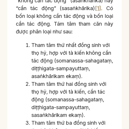
“không cần tác động” (asaṅkhārika) hay
“cần tác động” (sasaṅkhārika)
[1]
. Có
bốn loại không cần tác động và bốn loại
cần tác động. Tám tâm tham căn này
được phân loại như sau:
Tham tâm thứ nhất đồng sinh với
thọ hỷ, hợp với tà kiến không cần
tác động (somanassa-sahagataṃ,
diṭṭhigata-sampayuttaṃ,
asaṅkhārikam ekaṃ).
Tham tâm thứ hai đồng sinh với
thọ hỷ, hợp với tà kiến, cần tác
động (somanassa-sahagataṃ,
diṭṭhigata-sampayuttaṃ,
sasaṅkhārikam ekaṃ).
Tham tâm thứ ba đồng sinh với