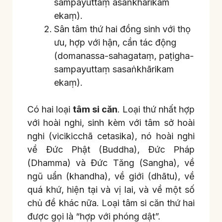
sampayuttaṃ asaṅkhārikam
ekaṃ).
Sân tâm thứ hai đồng sinh với thọ
ưu, hợp với hận, cần tác động
(domanassa-sahagataṃ, paṭigha-
sampayuttaṃ sasaṅkhārikam
ekaṃ).
Có hai loại
tâm si căn
. Loại thứ nhất hợp
với hoài nghi, sinh kèm với tâm sở hoài
nghi (vicikicchā cetasika), nó hoài nghi
về Đức Phật (Buddha), Đức Pháp
(Dhamma) và Đức Tăng (Sangha), về
ngũ uẩn (khandha), về giới (dhātu), về
quá khứ, hiện tại và vị lai, và về một số
chủ đề khác nữa. Loại tâm si căn thứ hai
được gọi là “hợp với phóng dật”.