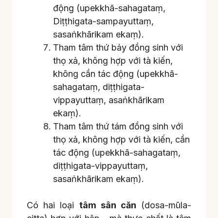
động (upekkhā-sahagataṃ,
Diṭṭhigata-sampayuttaṃ,
sasaṅkhārikam ekaṃ).
Tham tâm thứ bảy đồng sinh với
thọ xả, không hợp với tà kiến,
không cần tác động (upekkhā-
sahagataṃ, diṭṭhigata-
vippayuttaṃ, asaṅkhārikam
ekaṃ).
Tham tâm thứ tám đồng sinh với
thọ xả, không hợp với tà kiến, cần
tác động (upekkhā-sahagataṃ,
diṭṭhigata-vippayuttaṃ,
sasaṅkhārikam ekaṃ).
Có hai loại
tâm sân căn
(dosa-mūla-