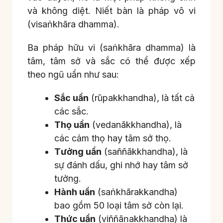
và không diệt. Niết bàn là pháp vô vi
(visaṅkhāra dhamma).
Ba pháp hữu vi (saṅkhāra dhamma) là
tâm, tâm sở và sắc có thể được xếp
theo ngũ uẩn như sau:
Sắc uẩn
(rūpakkhandha), là tất cả
các sắc.
Thọ uẩn
(vedanākkhandha), là
các cảm thọ hay tâm sở thọ.
Tưởng uẩn
(saññākkhandha), là
sự đánh dấu, ghi nhớ hay tâm sở
tưởng.
Hành uẩn
(saṅkhārakkandha)
bao gồm 50 loại tâm sở còn lại.
Thức uẩn
(viññāṇakkhandha) là