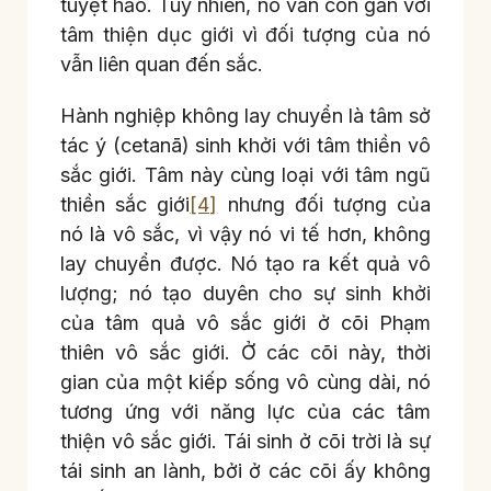
tuyệt hảo. Tuy nhiên, nó vẫn còn gần với
tâm thiện dục giới vì đối tượng của nó
vẫn liên quan đến sắc.
Hành nghiệp không lay chuyển là tâm sở
tác ý (cetanā) sinh khởi với tâm thiền vô
sắc giới. Tâm này cùng loại với tâm ngũ
thiền sắc giới
[4]
nhưng đối tượng của
nó là vô sắc, vì vậy nó vi tế hơn, không
lay chuyển được. Nó tạo ra kết quả vô
lượng; nó tạo duyên cho sự sinh khởi
của tâm quả vô sắc giới ở cõi Phạm
thiên vô sắc giới. Ở các cõi này, thời
gian của một kiếp sống vô cùng dài, nó
tương ứng với năng lực của các tâm
thiện vô sắc giới. Tái sinh ở cõi trời là sự
tái sinh an lành, bởi ở các cõi ấy không