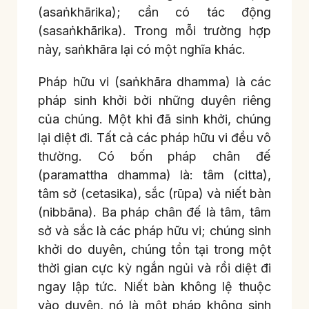
(asaṅkhārika); cần có tác động
(sasaṅkhārika). Trong mỗi trường hợp
này, saṅkhāra lại có một nghĩa khác.
Pháp hữu vi (saṅkhāra dhamma) là các
pháp sinh khởi bởi những duyên riêng
của chúng. Một khi đã sinh khởi, chúng
lại diệt đi. Tất cả các pháp hữu vi đều vô
thường. Có bốn pháp chân đế
(paramattha dhamma) là: tâm (citta),
tâm sở (cetasika), sắc (rūpa) và niết bàn
(nibbāna). Ba pháp chân đế là tâm, tâm
sở và sắc là các pháp hữu vi; chúng sinh
khởi do duyên, chúng tồn tại trong một
thời gian cực kỳ ngắn ngủi và rồi diệt đi
ngay lập tức. Niết bàn không lệ thuộc
vào duyên, nó là một pháp không sinh