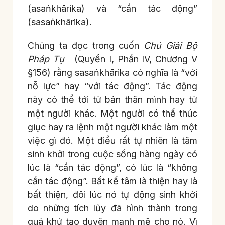
(asaṅkhārika) và “cần tác động”
(sasaṅkhārika).
Chúng ta đọc trong cuốn
Chú Giải Bộ
Pháp Tụ
(Quyển I, Phần IV, Chương V
§156) rằng sasaṅkhārika có nghĩa là “với
nỗ lực” hay “với tác động”. Tác động
này có thể tới từ bản thân mình hay từ
một người khác. Một người có thể thúc
giục hay ra lệnh một người khác làm một
việc gì đó. Một điều rất tự nhiên là tâm
sinh khởi trong cuộc sống hàng ngày có
lúc là “cần tác động”, có lúc là “không
cần tác động”. Bất kể tâm là thiện hay là
bất thiện, đôi lúc nó tự động sinh khởi
do những tích lũy đã hình thành trong
quá khứ tạo duyên mạnh mẽ cho nó. Vì