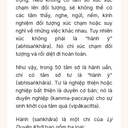
chạm lên đối tượng, sẽ không thể có
các tâm thấy, nghe, ngửi, nếm, kinh
nghiệm đối tượng xúc chạm hoặc suy
nghĩ về những việc khác nhau. Tuy nhiên
xúc không phải là “hành ý”
(abhisaṅkhāra). Nó chỉ xúc chạm đối
tượng và rồi diệt đi hoàn toàn.
Như vậy, trong 50 tâm sở là hành uẩn,
chỉ có tâm sở tư là “hành ý”
(abhisaṅkhāra). Tư là nghiệp thiện hoặc
nghiệp bất thiện là duyên cơ bản; nó là
duyên nghiệp (kamma-paccaya) cho sự
sinh khởi của tâm quả (vipākacitta).
Hành (saṅkhāra) là một chi của
Lý
Duyên Khởi
bao gồm ba loại: