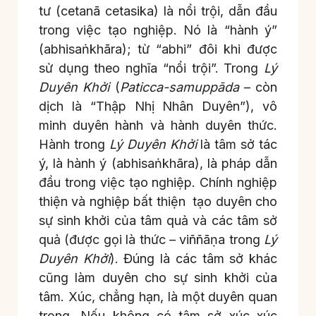
tư (cetanā cetasika) là nổi trội, dẫn đầu
trong việc tạo nghiệp. Nó là “hành ý”
(abhisaṅkhāra); từ “abhi” đôi khi được
sử dụng theo nghĩa “nổi trội”. Trong
Lý
Duyên Khởi
(
Paticca-samuppāda
– còn
dịch là “Thập Nhị Nhân Duyên”), vô
minh duyên hành và hành duyên thức.
Hành trong
Lý Duyên Khởi
là tâm sở tác
ý, là hành ý (abhisaṅkhāra), là pháp dẫn
đầu trong việc tạo nghiệp. Chính nghiệp
thiện và nghiệp bất thiện tạo duyên cho
sự sinh khởi của tâm quả và các tâm sở
quả (được gọi là thức – viññāṇa trong
Lý
Duyên Khởi
). Đúng là các tâm sở khác
cũng làm duyên cho sự sinh khởi của
tâm. Xúc, chẳng hạn, là một duyên quan
trọng. Nếu không có tâm sở xúc xúc