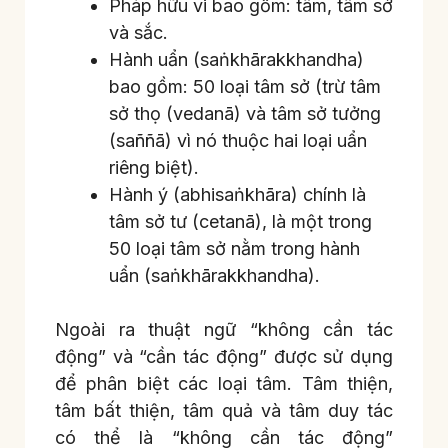
Pháp hữu vi bao gồm: tâm, tâm sở
và sắc.
Hành uẩn (saṅkhārakkhandha)
bao gồm: 50 loại tâm sở (trừ tâm
sở thọ (vedanā) và tâm sở tưởng
(saññā) vì nó thuộc hai loại uẩn
riêng biệt).
Hành ý (abhisaṅkhāra) chính là
tâm sở tư (cetanā), là một trong
50 loại tâm sở nằm trong hành
uẩn (saṅkhārakkhandha).
Ngoài ra thuật ngữ “không cần tác
động” và “cần tác động” được sử dụng
để phân biệt các loại tâm. Tâm thiện,
tâm bất thiện, tâm quả và tâm duy tác
có thể là “không cần tác động”