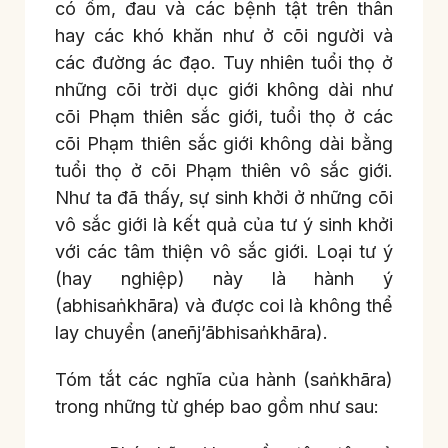
có ốm, đau và các bệnh tật trên thân
hay các khó khăn như ở cõi người và
các đường ác đạo. Tuy nhiên tuổi thọ ở
những cõi trời dục giới không dài như
cõi Phạm thiên sắc giới, tuổi thọ ở các
cõi Phạm thiên sắc giới không dài bằng
tuổi thọ ở cõi Phạm thiên vô sắc giới.
Như ta đã thấy, sự sinh khởi ở những cõi
vô sắc giới là kết quả của tư ý sinh khởi
với các tâm thiện vô sắc giới. Loại tư ý
(hay nghiệp) này là hành ý
(abhisaṅkhāra) và được coi là không thể
lay chuyển (aneñj’ābhisaṅkhāra).
Tóm tắt các nghĩa của hành (saṅkhāra)
trong những từ ghép bao gồm như sau: