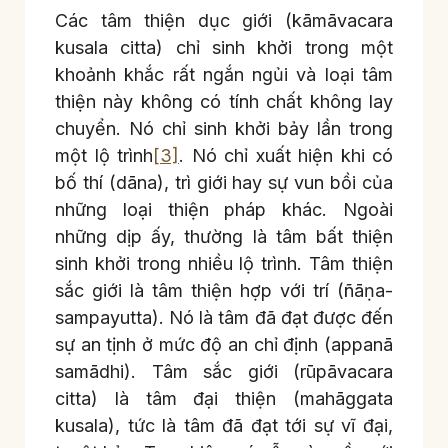
Các tâm thiện dục giới (kāmāvacara
kusala citta) chỉ sinh khởi trong một
khoảnh khắc rất ngắn ngủi và loại tâm
thiện này không có tính chất không lay
chuyển. Nó chỉ sinh khởi bảy lần trong
một lộ trình
[3]
. Nó chỉ xuất hiện khi có
bố thí (dāna), trì giới hay sự vun bồi của
những loại thiện pháp khác. Ngoài
những dịp ấy, thường là tâm bất thiện
sinh khởi trong nhiều lộ trình. Tâm thiện
sắc giới là tâm thiện hợp với trí (ñāṇa-
sampayutta). Nó là tâm đã đạt được đến
sự an tịnh ở mức độ an chỉ định (appanā
samādhi). Tâm sắc giới (rūpāvacara
citta) là tâm đại thiện (mahāggata
kusala), tức là tâm đã đạt tới sự vĩ đại,