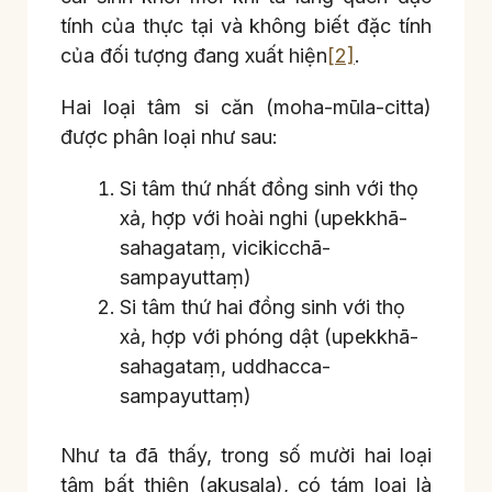
tính của thực tại và không biết đặc tính
của đối tượng đang xuất hiện
[2]
.
Hai loại tâm si căn (moha-mūla-citta)
được phân loại như sau:
Si tâm thứ nhất đồng sinh với thọ
xả, hợp với hoài nghi (upekkhā-
sahagataṃ, vicikicchā-
sampayuttaṃ)
Si tâm thứ hai đồng sinh với thọ
xả, hợp với phóng dật (upekkhā-
sahagataṃ, uddhacca-
sampayuttaṃ)
Như ta đã thấy, trong số mười hai loại
tâm bất thiện (akusala), có tám loại là