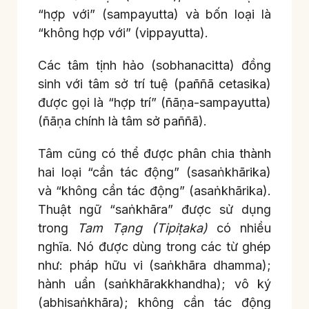
“hợp với” (sampayutta) và bốn loại là
“không hợp với” (vippayutta).
Các tâm tịnh hảo (sobhanacitta) đồng
sinh với tâm sở trí tuệ (paññā cetasika)
được gọi là “hợp trí” (ñāṇa-sampayutta)
(ñāṇa chính là tâm sở paññā).
Tâm cũng có thể được phân chia thành
hai loại “cần tác động” (sasaṅkhārika)
và “không cần tác động” (asaṅkhārika).
Thuật ngữ “saṅkhāra” được sử dụng
trong
Tam Tạng (Tipiṭaka)
có nhiều
nghĩa. Nó được dùng trong các từ ghép
như: pháp hữu vi (saṅkhāra dhamma);
hành uẩn (saṅkhārakkhandha); vô ký
(abhisaṅkhāra); không cần tác động