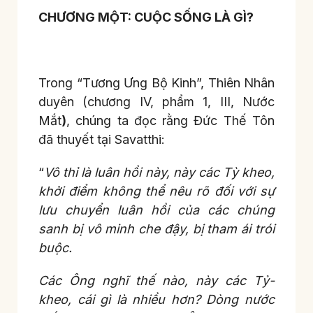
CHƯƠNG MỘT: CUỘC SỐNG LÀ GÌ?
Trong “Tương Ưng Bộ Kinh”, Thiên Nhân
duyên (chương IV, phẩm 1, III, Nước
Mắt
)
, chúng ta đọc rằng Đức Thế Tôn
đã thuyết tại Savatthi:
“
Vô thỉ là luân hồi này, này các Tỳ kheo,
khởi điểm không thể nêu rõ đối với sự
lưu chuyển luân hồi của các chúng
sanh bị vô minh che đậy, bị tham ái trói
buộc.
Các Ông nghĩ thế nào, này các Tỷ-
kheo, cái gì là nhiều hơn? Dòng nước