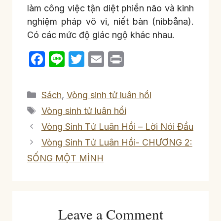
làm công việc tận diệt phiền não và kinh
nghiệm pháp vô vi, niết bàn (nibbåna).
Có các mức độ giác ngộ khác nhau.
F
Li
T
E
P
a
n
w
m
ri
c
e
itt
ail
nt
Categories
Sách
,
Vòng sinh tử luân hồi
e
er
Tags
Vòng sinh tử luân hồi
b
Vòng Sinh Tử Luân Hồi – Lời Nói Đầu
o
Vòng Sinh Tử Luân Hồi- CHƯƠNG 2:
o
SỐNG MỘT MÌNH
k
Leave a Comment