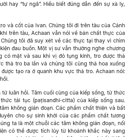
ời hay “tự ngã”. Hiểu biết đúng dẫn đến sự xả ly,
tro và cốt của Ivan. Chúng tôi đi trên tàu của Cảnh
̉ khi trên tàu, Achaan vẫn nói về bản chất thực của
i. Chúng tôi đã suy xét về các thực tại thay vì chìm
̣ kiện đau buồn. Một vị sư vẫn thường nghe chương
 có mặt và sau khi vị đó tụng kinh, tro được thả
c thả tro ba lần và chúng tôi cũng thả hoa xuống
̃ được tạo ra ở quanh khu vực thả tro. Achaan nói:
ồi.
h tử luân hồi. Tâm cuối cùng của kiếp sống, tử thức
i thức tái tục (paṭisandhi-citta) của kiếp sống sau.
 tâm không gián đoạn. Các phẩm chất thiện và bất
̣o duyên cho sự sinh khởi của các phẩm chất tương
chúng ta là một chuỗi các tâm không gián đoạn, nối
ện có thể được tích lũy từ khoảnh khắc này sang