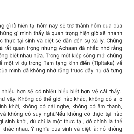
ng gì là hiện tại hôm nay sẽ trở thành hôm qua của
ững gì mình thấy là quan trọng hiện giờ sẽ nhanh
c thực tại sinh và diệt sẽ dẫn đến sự xả ly. Chúng
n là rất quan trọng nhưng Achaan đã nhắc nhở rằng
 không biết nhau nữa. Trong một kiếp sống mới chúng
ề một ví dụ trong Tam tạng kinh điển (Tipitaka) về
của mình đã không nhớ rằng truớc đây họ đã từng
 nhiều hơn sẽ có nhiều hiểu biết hơn về cái thấy.
 như vậy. Không có thế giới nào khác, không có ai ở
inh khởi, không có cái nghe, không có âm thanh,
và không có suy nghĩ.Nếu không có thực tại nào
gì sinh khởi, dù chỉ là một thực tại, đó chính là thế
i khác nhau. Ý nghĩa của sinh và diệt là: nó không