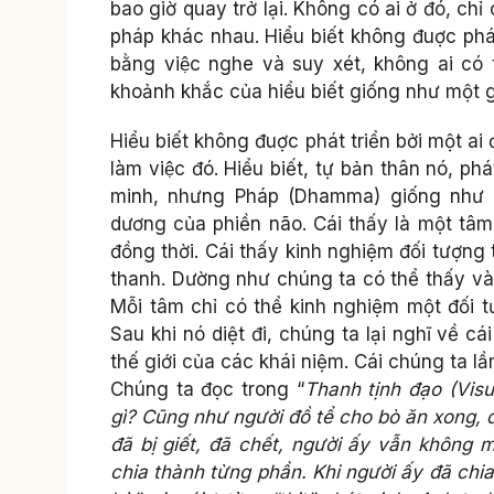
bao giờ quay trở lại. Không có ai ở đó, c
pháp khác nhau. Hiểu biết không đuợc phát
bằng việc nghe và suy xét, không ai có t
khoảnh khắc của hiểu biết giống như một g
Hiểu biết không đuợc phát triển bởi một ai 
làm việc đó. Hiểu biết, tự bản thân nó, 
minh, nhưng Pháp (Dhamma) giống như m
dương của phiền não. Cái thấy là một tâm
đồng thời. Cái thấy kinh nghiệm đối tượng
thanh. Dường như chúng ta có thể thấy và 
Mỗi tâm chỉ có thể kinh nghiệm một đối tư
Sau khi nó diệt đi, chúng ta lại nghĩ về cá
thế giới của các khái niệm. Cái chúng ta lầm
Chúng ta đọc trong “
Thanh tịnh đạo
(Vis
gì? Cũng như người đồ tể cho bò ăn xong, đe
đã bị giết, đã chết, người ấy vẫn không 
chia thành từng phần. Khi người ấy đã chia