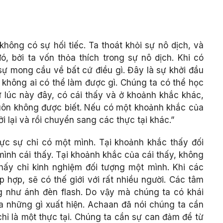
hông có sự hối tiếc. Ta thoát khỏi sự nô dịch, và
, bởi ta vốn thỏa thích trong sự nô dịch. Khi có
sự mong cầu về bất cứ điều gì. Đây là sự khởi đầu
à không ai có thể làm được gì. Chúng ta có thể học
ư lúc này đây, có cái thấy và ở khoảnh khắc khác,
ôn không được biết. Nếu có một khoảnh khắc của
ởi lại và rồi chuyển sang các thực tại khác.”
ực sự chỉ có một mình. Tại khoảnh khắc thấy đối
mình cái thấy. Tại khoảnh khắc của cái thấy, không
thấy chỉ kinh nghiệm đối tượng một mình. Khi các
 hợp, sẽ có thế giới với rất nhiều người. Các tâm
ống như ánh đèn flash. Do vậy mà chúng ta có khái
ủa những gì xuất hiện. Achaan đã nói chúng ta cần
hỉ là một thực tại. Chúng ta cần sự can đảm để từ