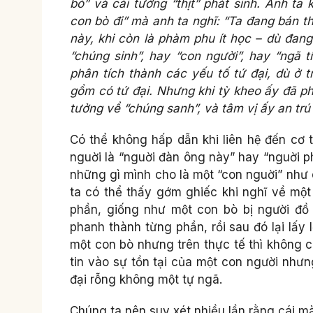
bò” và cái tưởng “thịt” phát sinh. Anh t
con bò đi” mà anh ta nghĩ: “Ta đang bán th
này, khi còn là phàm phu ít học – dù đang
“chúng sinh”, hay “con người”, hay “ngã t
phân tích thành các yếu tố tứ đại, dù
gồm có tứ đại. Nhưng khi tỳ kheo ấy đã phâ
tưởng về “chúng sanh”, và tâm vị ấy an trú
Có thể không hấp dẫn khi liên hệ đến cơ th
nguời là “nguời đàn ông này” hay “nguời ph
những gì mình cho là một “con nguời” như 
ta có thể thấy gớm ghiếc khi nghĩ về một
phần, giống như một con bò bị người đồ 
phanh thành từng phần, rồi sau đó lại lấy 
một con bò nhưng trên thực tế thì không co
tin vào sự tồn tại của một con người nhưng
đại rỗng không một tự ngã.
Chúng ta nên suy xét nhiều lần rằng cái mà 