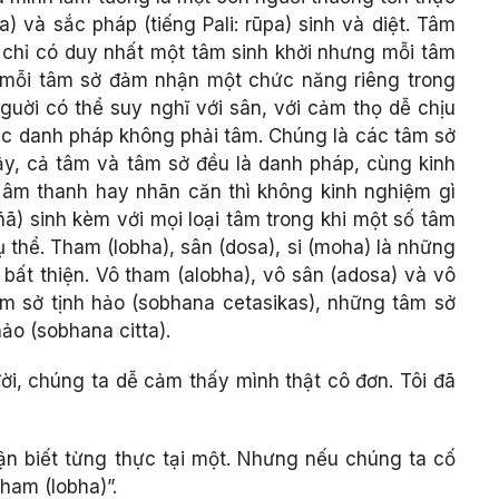
āma) và sắc pháp (tiếng Pali: rūpa) sinh và diệt. Tâm
chỉ có duy nhất một tâm sinh khởi nhưng mỗi tâm
và mỗi tâm sở đảm nhận một chức năng riêng trong
nguời có thể suy nghĩ với sân, với cảm thọ dễ chịu
à các danh pháp không phải tâm. Chúng là các tâm sở
ậy, cả tâm và tâm sở đều là danh pháp, cùng kinh
âm thanh hay nhãn căn thì không kinh nghiệm gì
ā) sinh kèm với mọi loại tâm trong khi một số tâm
ụ thể. Tham (lobha), sân (dosa), si (moha) là những
 bất thiện. Vô tham (alobha), vô sân (adosa) và vô
tâm sở tịnh hảo (sobhana cetasikas), những tâm sở
ảo (sobhana citta).
đời, chúng ta dễ cảm thấy mình thật cô đơn. Tôi đã
hận biết từng thực tại một. Nhưng nếu chúng ta cố
tham (lobha)”.