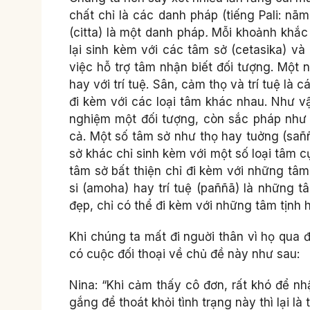
chất chỉ là các danh pháp (tiếng Pali: n
(citta) là một danh pháp
.
Mỗi khoảnh khắc 
lại sinh kèm với các tâm sở (cetasika) 
việc hỗ trợ tâm nhận biết đối tượng. Một 
hay với trí tuệ. Sân, cảm thọ và trí tuệ l
đi kèm với các loại tâm khác nhau. Như v
nghiệm một đối tượng, còn sắc pháp như 
cả. Một số tâm sở như thọ hay tuởng (saññ
sở khác chỉ sinh kèm với một số loại tâm c
tâm sở bất thiện chỉ đi kèm với những tâm
si (amoha) hay trí tuệ (paññā) là những 
đẹp, chỉ có thể đi kèm với những tâm tịnh h
Khi chúng ta mất đi nguời thân vì họ qua 
có cuộc đối thoại về chủ đề này như sau:
Nina: “Khi cảm thấy cô đơn, rất khó để n
gắng để thoát khỏi tình trạng này thì lại là 