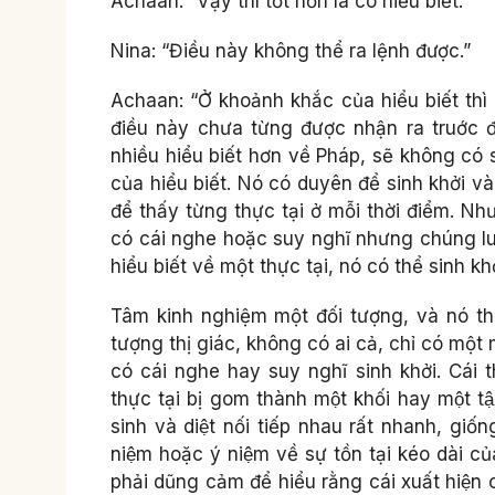
Achaan: “Vậy thì tốt hơn là có hiểu biết.”
Nina: “Điều này không thể ra lệnh được.”
Achaan: “Ở khoảnh khắc của hiểu biết thì k
điều này chưa từng được nhận ra truớc đó
nhiều hiểu biết hơn về Pháp, sẽ không có 
của hiểu biết. Nó có duyên để sinh khởi v
để thấy từng thực tại ở mỗi thời điểm. Nh
có cái nghe hoặc suy nghĩ nhưng chúng lu
hiểu biết về một thực tại, nó có thể sinh kh
Tâm kinh nghiệm một đối tượng, và nó th
tượng thị giác, không có ai cả, chỉ có một 
có cái nghe hay suy nghĩ sinh khởi. Cái 
thực tại bị gom thành một khối hay một tập
sinh và diệt nối tiếp nhau rất nhanh, gi
niệm hoặc ý niệm về sự tồn tại kéo dài c
phải dũng cảm để hiểu rằng cái xuất hiện c