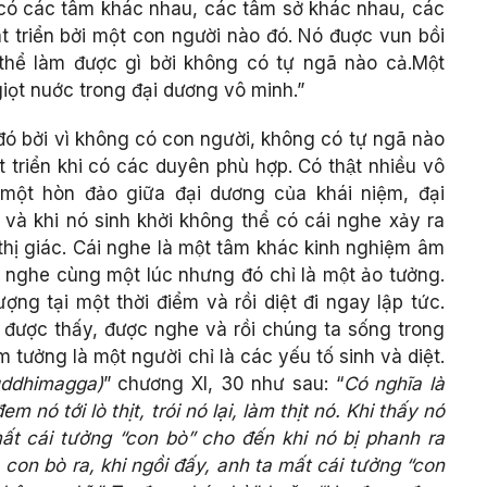
hỉ có các tâm khác nhau, các tâm sở khác nhau, các
 triển bởi một con người nào đó. Nó đuợc vun bồi
hể làm được gì bởi không có tự ngã nào cả.Một
iọt nuớc trong đại dương vô minh.”
đó bởi vì không có con người, không có tự ngã nào
phát triển khi có các duyên phù hợp. Có thật nhiều vô
ột hòn đảo giữa đại dương của khái niệm, đại
 và khi nó sinh khởi không thể có cái nghe xảy ra
 thị giác. Cái nghe là một tâm khác kinh nghiệm âm
nghe cùng một lúc nhưng đó chỉ là một ảo tưởng.
ợng tại một thời điểm và rồi diệt đi ngay lập tức.
i được thấy, được nghe và rồi chúng ta sống trong
 tưởng là một người chỉ là các yếu tố sinh và diệt.
uddhimagga)
” chương XI, 30 như sau: “
Có nghĩa là
m nó tới lò thịt, trói nó lại, làm thịt nó. Khi thấy nó
mất cái tưởng “con bò” cho đến khi nó bị phanh ra
 con bò ra, khi ngồi đấy, anh ta mất cái tưởng “con