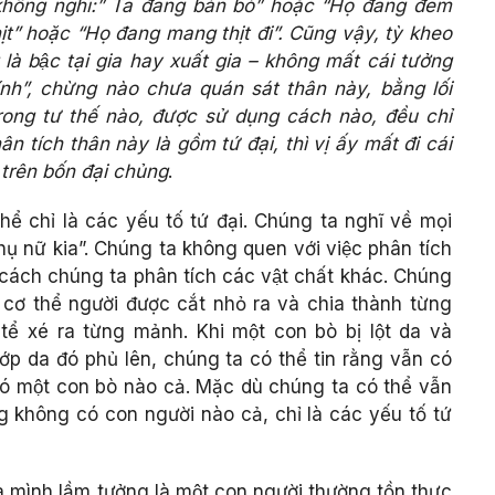
a không nghĩ:” Ta đang bán bò” hoặc “Họ đang đem
ịt” hoặc “Họ đang mang thịt đi”. Cũng vậy, tỳ kheo
 là bậc tại gia hay xuất gia – không mất cái tưởng
ính”, chừng nào chưa quán sát thân này, bằng lối
 ở trong tư thế nào, được sử dụng cách nào, đều chỉ
n tích thân này là gồm tứ đại, thì vị ấy mất đi cái
 trên bốn đại chủng
.
ể chỉ là các yếu tố tứ đại. Chúng ta nghĩ về mọi
ụ nữ kia”. Chúng ta không quen với việc phân tích
cách chúng ta phân tích các vật chất khác. Chúng
 cơ thể người được cắt nhỏ ra và chia thành từng
tể xé ra từng mảnh. Khi một con bò bị lột da và
lớp da đó phủ lên, chúng ta có thể tin rằng vẫn có
́ một con bò nào cả. Mặc dù chúng ta có thể vẫn
 không có con người nào cả, chỉ là các yếu tố tứ
mình lầm tưởng là một con người thường tồn thực