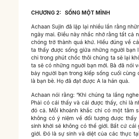
CHƯƠNG 2: SỐNG MỘT MÌNH
Achaan Sujin đã lặp lại nhiều lần rằng nhữ
ngày mai. Điều này nhắc nhở rằng tất cả nh
chóng trở thành quá khứ. Hiểu đúng về cá
ta thấy được sống giữa những người bạ
chỉ trong phút chốc thôi chúng ta sẽ lại
ta sẽ có những nguời bạn mới. Bà đã nói v
bảy người bạn trong kiếp sống cuối cùng 
là bạn bè. Họ đã đạt được A la hán quả.
Achaan nói rằng: “Khi chúng ta lắng nghe
Phải có cái thấy và cái được thấy, chỉ là
đó cả. Mỗi khoảnh khắc chỉ có một tâm s
không có ý niệm về đối tượng được thấy 
sinh khởi sẽ không có thế giới. Bất cứ cái 
giới. Đó là sự sinh và diệt của các thực tạ