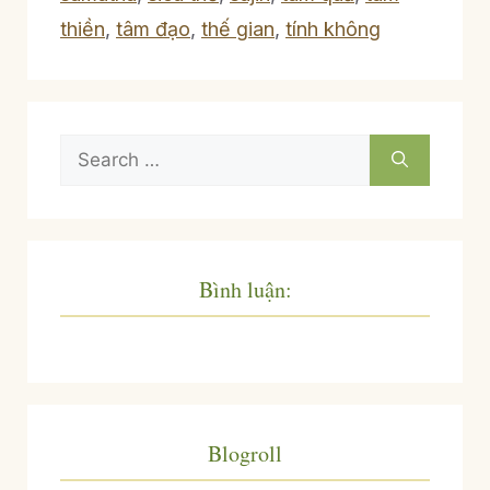
thiền
,
tâm đạo
,
thế gian
,
tính không
Search
for:
Bình luận:
Blogroll