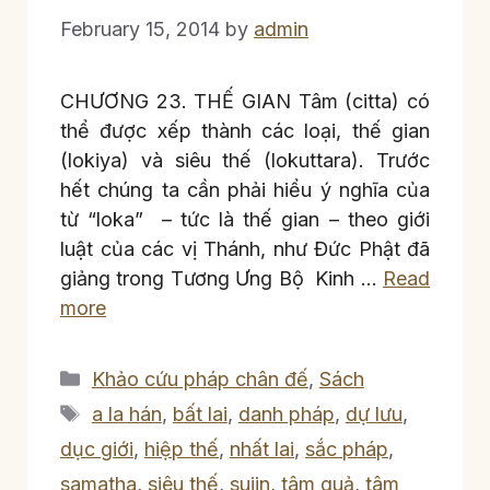
February 15, 2014
by
admin
CHƯƠNG 23. THẾ GIAN Tâm (citta) có
thể được xếp thành các loại, thế gian
(lokiya) và siêu thế (lokuttara). Trước
hết chúng ta cần phải hiểu ý nghĩa của
từ “loka” – tức là thế gian – theo giới
luật của các vị Thánh, như Đức Phật đã
giảng trong Tương Ưng Bộ Kinh …
Read
more
Categories
Khảo cứu pháp chân đế
,
Sách
Tags
a la hán
,
bất lai
,
danh pháp
,
dự lưu
,
dục giới
,
hiệp thế
,
nhất lai
,
sắc pháp
,
samatha
,
siêu thế
,
sujin
,
tâm quả
,
tâm