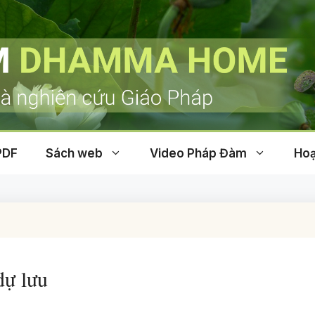
PDF
Sách web
Video Pháp Đàm
Hoạ
dự lưu