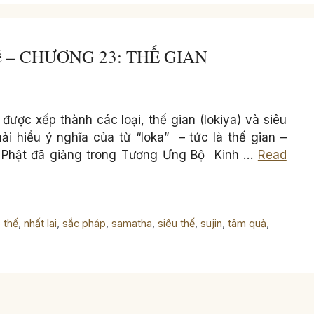
đế – CHƯƠNG 23: THẾ GIAN
ược xếp thành các loại, thế gian (lokiya) và siêu
hải hiểu ý nghĩa của từ “loka” – tức là thế gian –
ức Phật đã giảng trong Tương Ưng Bộ Kinh …
Read
 thế
,
nhất lai
,
sắc pháp
,
samatha
,
siêu thế
,
sujin
,
tâm quả
,