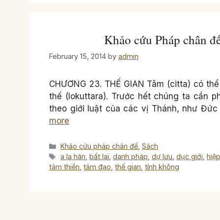
Khảo cứu Pháp chân 
February 15, 2014
by
admin
CHƯƠNG 23. THẾ GIAN Tâm (citta) có thể đ
thế (lokuttara). Trước hết chúng ta cần p
theo giới luật của các vị Thánh, như Đ
more
Categories
Khảo cứu pháp chân đế
,
Sách
Tags
a la hán
,
bất lai
,
danh pháp
,
dự lưu
,
dục giới
,
hiệp
tâm thiền
,
tâm đạo
,
thế gian
,
tính không