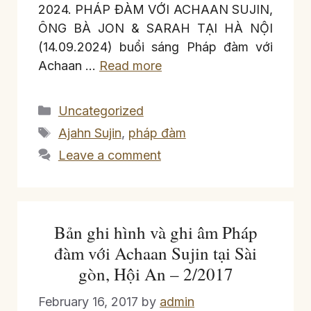
2024. PHÁP ĐÀM VỚI ACHAAN SUJIN,
ÔNG BÀ JON & SARAH TẠI HÀ NỘI
(14.09.2024) buổi sáng Pháp đàm với
Achaan …
Read more
Categories
Uncategorized
Tags
Ajahn Sujin
,
pháp đàm
Leave a comment
Bản ghi hình và ghi âm Pháp
đàm với Achaan Sujin tại Sài
gòn, Hội An – 2/2017
February 16, 2017
by
admin