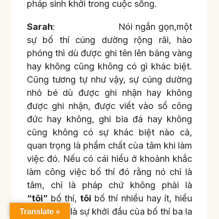
pháp sinh khởi trong cuộc sống.
Sarah
: Nói ngắn gọn,một
sự bố thí cúng dường rộng rãi, hào
phóng thì dù được ghi tên lên bảng vàng
hay không cũng không có gì khác biệt.
Cũng tương tự như vậy, sự cúng dường
nhỏ bé dù được ghi nhận hay không
được ghi nhận, được viết vào sổ công
đức hay không, ghi bia đá hay không
cũng không có sự khác biệt nào cả,
quan trọng là phẩm chất của tâm khi làm
việc đó. Nếu có cái hiểu ở khoảnh khắc
làm công việc bố thí đó rằng nó chỉ là
tâm, chỉ là pháp chứ không phải là
“
tôi
”
bố thí,
tôi
bố thí nhiều hay ít, hiểu
biết đó sẽ là sự khởi đầu của bố thí ba la
Translate »