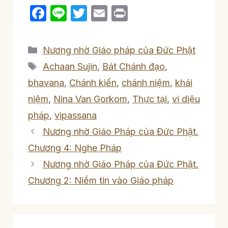
F
Li
T
E
P
a
n
w
m
ri
c
e
itt
ail
nt
Categories
Nương nhờ Giáo pháp của Đức Phật
e
er
Tags
Achaan Sujin
,
Bát Chánh đạo
,
b
bhavana
,
Chánh kiến
,
chánh niệm
,
khái
o
niệm
,
Nina Van Gorkom
,
Thực tại
,
vi diệu
o
pháp
,
vipassana
k
Nương nhờ Giáo Pháp của Đức Phật.
Chương 4: Nghe Pháp
Nương nhờ Giáo Pháp của Đức Phật.
Chương 2: Niềm tin vào Giáo pháp