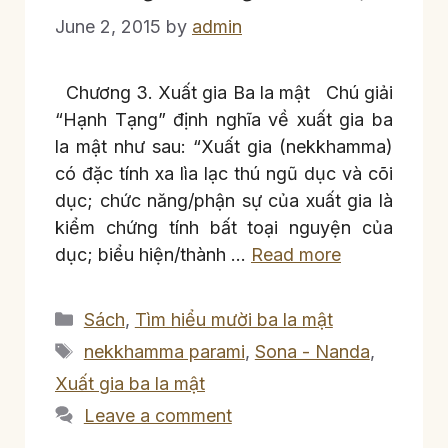
June 2, 2015
by
admin
Chương 3. Xuất gia Ba la mật Chú giải
“Hạnh Tạng” định nghĩa về xuất gia ba
la mật như sau: “Xuất gia (nekkhamma)
có đặc tính xa lìa lạc thú ngũ dục và cõi
dục; chức năng/phận sự của xuất gia là
kiểm chứng tính bất toại nguyện của
dục; biểu hiện/thành …
Read more
Categories
Sách
,
Tìm hiểu mười ba la mật
Tags
nekkhamma parami
,
Sona - Nanda
,
Xuất gia ba la mật
Leave a comment