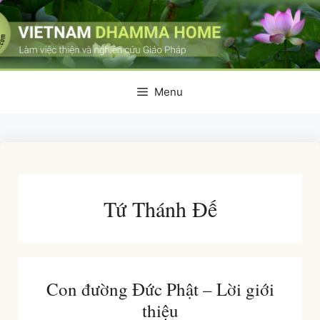
Skip
to
content
Menu
Tứ Thánh Đế
Con đường Đức Phật – Lời giới
thiệu