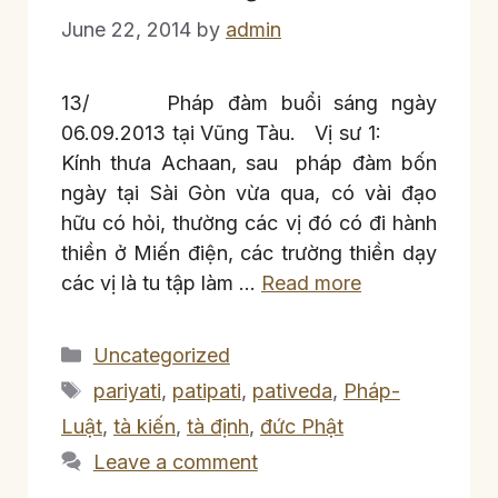
June 22, 2014
by
admin
13/ Pháp đàm buổi sáng ngày
06.09.2013 tại Vũng Tàu. Vị sư 1:
Kính thưa Achaan, sau pháp đàm bốn
ngày tại Sài Gòn vừa qua, có vài đạo
hữu có hỏi, thường các vị đó có đi hành
thiền ở Miến điện, các trường thiền dạy
các vị là tu tập làm …
Read more
Categories
Uncategorized
Tags
pariyati
,
patipati
,
pativeda
,
Pháp-
Luật
,
tà kiến
,
tà định
,
đức Phật
Leave a comment