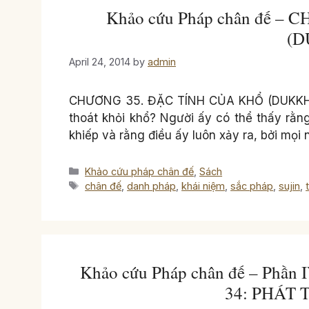
Khảo cứu Pháp chân đế –
(D
April 24, 2014
by
admin
CHƯƠNG 35. ĐẶC TÍNH CỦA KHỔ (DUKKHA) C
thoát khỏi khổ? Người ấy có thể thấy rằng
khiếp và rằng điều ấy luôn xảy ra, bởi mọi n
Categories
Khảo cứu pháp chân đế
,
Sách
Tags
chân đế
,
danh pháp
,
khái niệm
,
sắc pháp
,
sujin
,
Khảo cứu Pháp chân đế – Phần 
34: PHÁT 