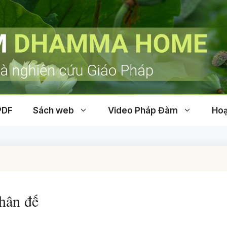
PDF
Sách web
Video Pháp Đàm
Hoạ
hân đế