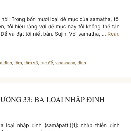
: Trong bốn mươi loại đề mục của samatha, tôi
ên, tôi hiểu rằng với đề mục này tôi không thể tận
ế và đạt tới niết bàn. Sujin: Với samatha, …
Read
tà định
,
tâm
,
tâm sở
,
tục đế
,
vipassana
,
định
 CHƯƠNG 33: BA LOẠI NHẬP ĐỊNH
ại nhập định (samāpatti)[1]: nhập thiền định