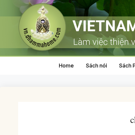
Skip
to
content
Home
Sách nói
Sách 
c