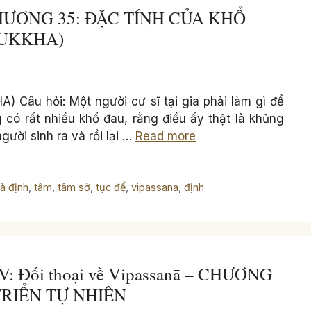
 CHƯƠNG 35: ĐẶC TÍNH CỦA KHỔ
UKKHA)
âu hỏi: Một người cư sĩ tại gia phải làm gì để
 có rất nhiều khổ đau, rằng điều ấy thật là khủng
gười sinh ra và rồi lại …
Read more
tà định
,
tâm
,
tâm sở
,
tục đế
,
vipassana
,
định
IV: Đối thoại về Vipassanā – CHƯƠNG
TRIỂN TỰ NHIÊN