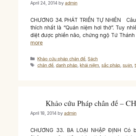
April 24, 2014
by
admin
CHƯƠNG 34. PHÁT TRIỂN TỰ NHIÊN Câu hỏi
thích nhất là “Quán niệm hơi thở”. Tuy nhi
diệt được phiền não, chứng ngộ Tứ Thánh Đ
more
Categories
Khảo cứu pháp chân đế
,
Sách
Tags
chân đế
,
danh pháp
,
khái niệm
,
sắc pháp
,
sujin
,
Khảo cứu Pháp chân đế –
April 18, 2014
by
admin
CHƯƠNG 33. BA LOẠI NHẬP ĐỊNH Có ba lo