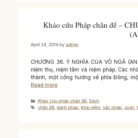
Khảo cứu Pháp chân đế – 
(
April 24, 2014
by
admin
CHƯƠNG 36. Ý NGHĨA CỦA VÔ NGÃ (ANATT
niệm thọ, niệm tâm và niệm pháp. Các nhà
thành, một cổng hướng về phía Đông, mộ
Read more
Categories
Khảo cứu pháp chân đế
,
Sách
Tags
chân đế
,
danh pháp
,
khái niệm
,
sắc pháp
,
sujin
,