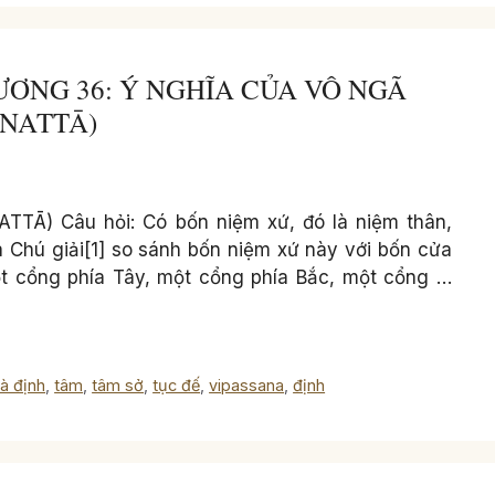
CHƯƠNG 36: Ý NGHĨA CỦA VÔ NGÃ
ANATTĀ)
Ā) Câu hỏi: Có bốn niệm xứ, đó là niệm thân,
 Chú giải[1] so sánh bốn niệm xứ này với bốn cửa
t cổng phía Tây, một cổng phía Bắc, một cổng …
tà định
,
tâm
,
tâm sở
,
tục đế
,
vipassana
,
định