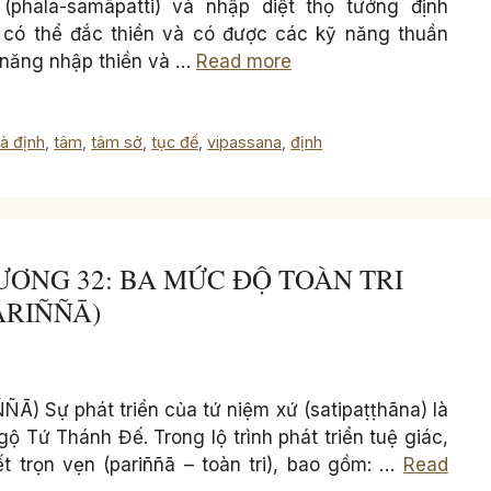
 (phala-samāpatti) và nhập diệt thọ tưởng định
 có thể đắc thiền và có được các kỹ năng thuần
 năng nhập thiền và …
Read more
tà định
,
tâm
,
tâm sở
,
tục đế
,
vipassana
,
định
CHƯƠNG 32: BA MỨC ĐỘ TOÀN TRI
ARIÑÑĀ)
 Sự phát triển của tứ niệm xứ (satipaṭṭhāna) là
ộ Tứ Thánh Đế. Trong lộ trình phát triển tuệ giác,
t trọn vẹn (pariññā – toàn tri), bao gồm: …
Read