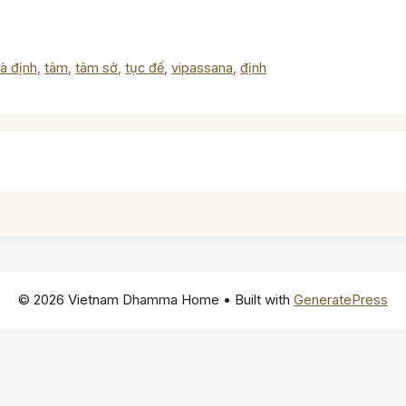
tà định
,
tâm
,
tâm sở
,
tục đế
,
vipassana
,
định
© 2026 Vietnam Dhamma Home
• Built with
GeneratePress