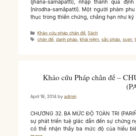
(jhāna-samāpatti), nhập thánh quả định
(nirodha-samāpatti). Một người phàm phu
thục trong thiền chứng, chẳng hạn như kỹ
Categories
Khảo cứu pháp chân đế
,
Sách
Tags
chân đế
,
danh pháp
,
khái niệm
,
sắc pháp
,
sujin
,
Khảo cứu Pháp chân đế – 
(P
April 18, 2014
by
admin
CHƯƠNG 32. BA MỨC ĐỘ TOÀN TRI (PARIÑÑĀ)
sự phát triển tuệ giác dẫn đến sự chứng ng
có thể nhận thấy ba mức độ của hiểu biế