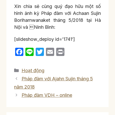
Xin chia sẻ cùng quý đạo hữu một số
hình ảnh kỳ Pháp đàm với Achaan Sujin
Boriharnwanaket tháng 5/2018 tại Hà
Nội và Ninh Bình:
[slideshow_deploy id=’1741′]
F
Li
T
E
P
a
n
w
m
ri
c
e
itt
ail
nt
Categories
Hoạt động
e
er
Pháp đàm với Ajahn Sujin tháng 5
b
năm 2018
o
Pháp đàm VDH – online
o
k