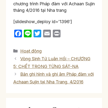
chương trình Pháp đàm với Achaan Sujin
tháng 4/2016 tại Nha trang
[slideshow_deploy id=’1396′]
F
Li
T
E
P
a
n
w
m
ri
c
e
itt
ail
nt
Categories
Hoạt động
e
er
Vòng Sinh Tử Luân Hồi – CHƯƠNG
b
5: CHẾT TRONG TỪNG SÁT-NA
o
Bản ghi hình và ghi âm Pháp đàm với
o
Achaan Sujin tại Nha Trang, 4/2016
k