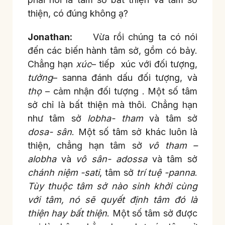
thiện, có đúng không ạ?
Jonathan:
Vừa rồi chúng ta có nói
đến các biến hành tâm sở, gồm có bảy.
Chẳng hạn
xúc
– tiếp xúc với đối tượng,
tưởng
– sanna đánh dấu đối tượng, và
thọ
– cảm nhận đối tượng . Một số tâm
sở chỉ là bất thiện mà thôi. Chẳng hạn
như tâm sở
lobha- tham
và tâm sở
dosa- sân
. Một số tâm sở khác luôn là
thiện, chẳng hạn tâm sở
vô tham –
alobha
và
vô sân- adossa
và tâm sở
chánh niệm -sati
, tâm sở
trí tuệ -panna
.
Tùy thuộc tâm sở nào sinh khởi cùng
với tâm, nó sẽ quyết định tâm đó là
thiện hay bất thiện
. Một số tâm sở được