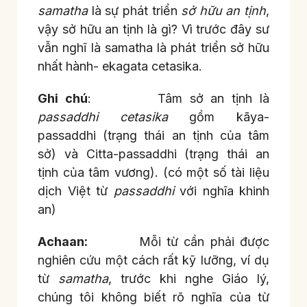
samatha
là sự phát triển
sở hữu an tịnh
,
vậy sở hữu an tịnh là gì? Vì trước đây sư
vẫn nghĩ là samatha là phát triển sở hữu
nhất hành- ekagata cetasika.
Ghi chú
: Tâm sở an tịnh là
passaddhi cetasika
gồm kāya-
passaddhi (trạng thái an tịnh của tâm
sở) và Citta-passaddhi (trạng thái an
tịnh của tâm vương). (có một số tài liệu
dịch Việt từ
passaddhi
với nghĩa khinh
an)
Achaan:
Mỗi từ cần phải được
nghiên cứu một cách rất kỹ lưỡng, ví dụ
từ
samatha
, trước khi nghe Giáo lý,
chúng tôi không biết rõ nghĩa của từ