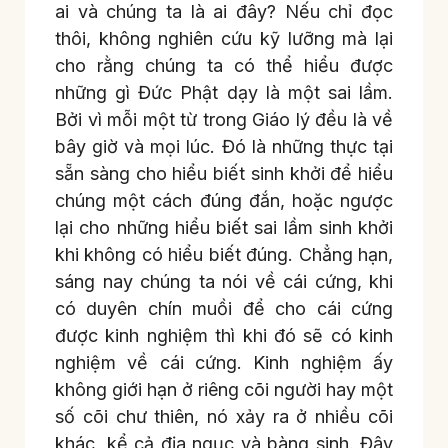
ai và chúng ta là ai đây? Nếu chỉ đọc
thôi, không nghiên cứu kỹ lưỡng mà lại
cho rằng chúng ta có thể hiểu được
những gì Đức Phật dạy là một sai lầm.
Bởi vì mỗi một từ trong Giáo lý đều là về
bây giờ và mọi lúc. Đó là những thực tại
sẵn sàng cho hiểu biết sinh khởi để hiểu
chúng một cách đúng đắn, hoặc ngược
lại cho những hiểu biết sai lầm sinh khởi
khi không có hiểu biết đúng. Chẳng hạn,
sáng nay chúng ta nói về cái cứng, khi
có duyên chín muồi để cho cái cứng
được kinh nghiệm thì khi đó sẽ có kinh
nghiệm về cái cứng. Kinh nghiệm ấy
không giới hạn ở riêng cõi người hay một
số cõi chư thiên, nó xảy ra ở nhiều cõi
khác, kể cả địa ngục và bàng sinh. Đây