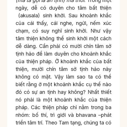
(mà ta gọi là an tịnh) mà thôi
. Trong một
ngày, dễ có duyên cho tâm bất thiện
(akusala) sinh khởi. Sau khoảnh khắc
của cái thấy, cái nghe, ngửi, nếm xúc
chạm, có suy nghĩ sinh khởi. Như vậy
tâm thiện không thể sinh khởi một cách
dễ dàng. Cần phải có mười chín tâm sở
tịnh hảo để làm duyên cho khoảnh khắc
của thiện pháp. Ở khoảnh khắc của bất
thiện, mười chín tâm sở tịnh hảo này
không có mặt. Vậy làm sao ta có thể
biết rằng ở một khoảnh khắc cụ thể nào
đó có sự an tịnh hay không? Nhất thiết
nó phải là một khoảnh khắc của thiện
pháp. Các thiện pháp chỉ nằm trong ba
nhóm: bố thí, trì giới và bhavana –phát
triển tâm trí. Theo Tam tạng, chúng ta có