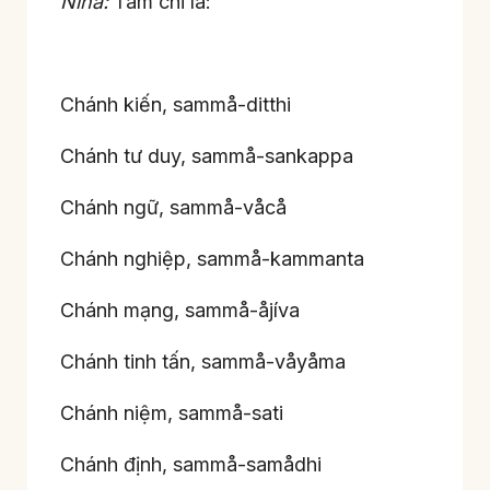
Nina:
Tám chi là:
Chánh kiến, sammå-ditthi
Chánh tư duy, sammå-sankappa
Chánh ngữ, sammå-våcå
Chánh nghiệp, sammå-kammanta
Chánh mạng, sammå-åjíva
Chánh tinh tấn, sammå-våyåma
Chánh niệm, sammå-sati
Chánh định, sammå-samådhi