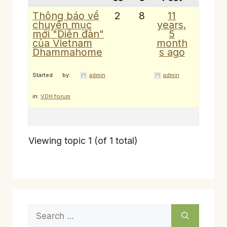
Thông báo về
2
8
11
chuyên mục
years,
mới "Diễn đàn"
5
của Vietnam
month
Dhammahome
s ago
Started by:
admin
admin
in:
VDH forum
Viewing topic 1 (of 1 total)
Search
for: