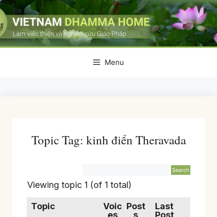
Skip
to
content
Menu
Topic Tag: kinh điển Theravada
Viewing topic 1 (of 1 total)
Topic
Voic
Post
Last
es
s
Post